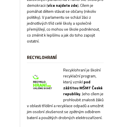
demokracii
(
více najdete zde
). Cílem je
pomáhat dětem stávat se občany (nikoliv
politiky). V parlamentu se schází žáci z
jednotlivých tříd celé školy a společně
přemýšlejí, co mohou ve škole podniknout,
co změnit k lepšímu a jak do toho zapojit
ostatní.
RECYKLOHRANÍ
Recyklohraní je školní
recyklační program,
který vznikl
pod
záštitou MŠMT České
republiky
. Jeho cílem je
prohloubit znalosti žáků
v oblasti třídění a recyklace odpadů a umožnit
jim osobní zkušenost se zpětným odběrem
baterií a použitých drobných elektrozařízení.