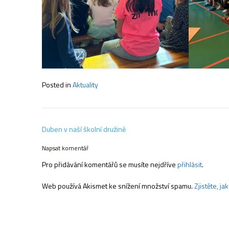
Posted in
Aktuality
Navigace
Duben v naší školní družině
pro
příspěvek
Napsat komentář
Pro přidávání komentářů se musíte nejdříve
přihlásit
.
Web používá Akismet ke snížení množství spamu.
Zjistěte, j