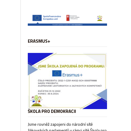
ERASMUS+
ŠKOLA PRO DEMOKRACII
Jsme rovněž zapojeni do národní sítě
žákovských parlamentů v rámci sítě
Škola pro