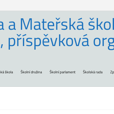
a a Mateřská škol
, příspěvková or
ká škola
Školní družina
Školní parlament
Školská rada
Zp