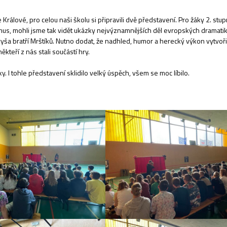
rálové, pro celou naši školu si připravili dvě představení. Pro žáky 2. stup
mus, mohli jsme tak vidět ukázky nejvýznamnějších děl evropských dramati
ryša bratří Mrštíků. Nutno dodat, že nadhled, humor a herecký výkon vytvoři
eří z nás stali součástí hry.
 I tohle představení sklidilo velký úspěch, všem se moc líbilo.