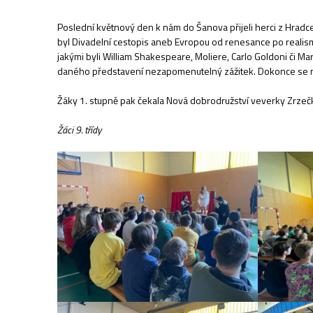
Poslední květnový den k nám do Šanova přijeli herci z Hradce K
byl Divadelní cestopis aneb Evropou od renesance po realis
jakými byli William Shakespeare, Moliere, Carlo Goldoni či Ma
daného představení nezapomenutelný zážitek. Dokonce se někt
Žáky 1. stupně pak čekala Nová dobrodružství veverky Zrzečky.
Žáci 9. třídy