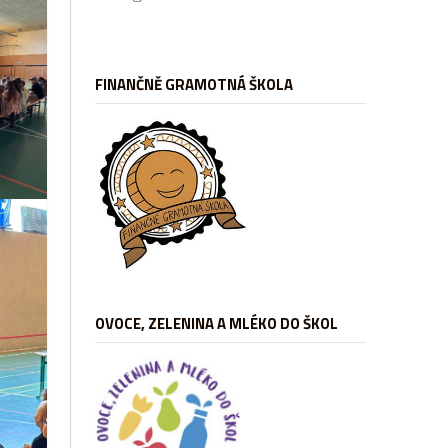
FINANČNĚ GRAMOTNÁ ŠKOLA
OVOCE, ZELENINA A MLÉKO DO ŠKOL