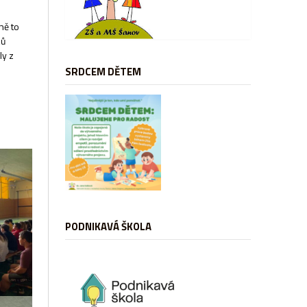
ně to
ků
ly z
SRDCEM DĚTEM
PODNIKAVÁ ŠKOLA