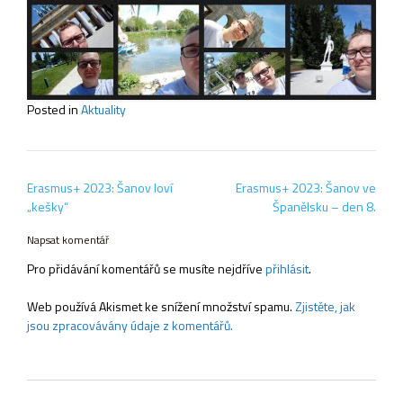
Posted in
Aktuality
Navigace
Erasmus+ 2023: Šanov loví
Erasmus+ 2023: Šanov ve
pro
„kešky“
Španělsku – den 8.
příspěvek
Napsat komentář
Pro přidávání komentářů se musíte nejdříve
přihlásit
.
Web používá Akismet ke snížení množství spamu.
Zjistěte, jak
jsou zpracovávány údaje z komentářů.