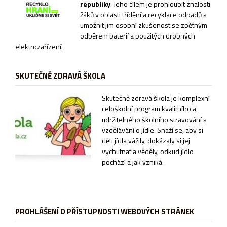
republiky
. Jeho cílem je prohloubit znalosti
žáků v oblasti třídění a recyklace odpadů a
umožnit jim osobní zkušenost se zpětným
odběrem baterií a použitých drobných
elektrozařízení.
SKUTEČNĚ ZDRAVÁ ŠKOLA
Sk
utečně zdravá škola je komplexní
celoškolní program kvalitního a
udržitelného školního stravování a
vzdělávání o jídle. Snaží se, aby si
děti jídla vážily, dokázaly si jej
vychutnat a věděly, odkud jídlo
pochází a jak vzniká.
PROHLÁŠENÍ O PŘÍSTUPNOSTI WEBOVÝCH STRÁNEK