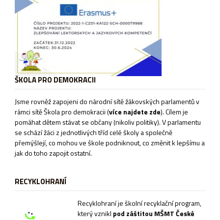
ŠKOLA PRO DEMOKRACII
Jsme rovněž zapojeni do národní sítě žákovských parlamentů v
rámci sítě
Škola pro demokracii
(
více najdete zde
). Cílem je
pomáhat dětem stávat se občany (nikoliv politiky). V parlamentu
se schází žáci z jednotlivých tříd celé školy a společně
přemýšlejí, co mohou ve škole podniknout, co změnit k lepšímu a
jak do toho zapojit ostatní.
RECYKLOHRANÍ
Recyklohraní je školní recyklační program,
který vznikl
pod záštitou MŠMT České