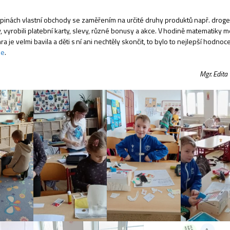
kupinách vlastní obchody se zaměřením na určité druhy produktů např. droge
y, vyrobili platební karty, slevy, různé bonusy a akce. V hodině matematiky m
ra je velmi bavila a děti s ní ani nechtěly skončit, to bylo to nejlepší hodnoc
ie
.
Mgr. Edit