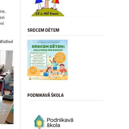
rie,
ezi
ení
SRDCEM DĚTEM
a Wolfová
PODNIKAVÁ ŠKOLA