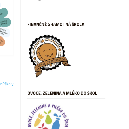
FINANČNĚ GRAMOTNÁ ŠKOLA
dní školy
OVOCE, ZELENINA A MLÉKO DO ŠKOL