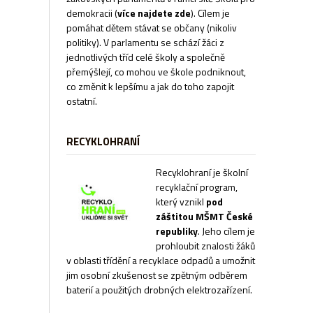
demokracii
(
více najdete zde
). Cílem je
pomáhat dětem stávat se občany (nikoliv
politiky). V parlamentu se schází žáci z
jednotlivých tříd celé školy a společně
přemýšlejí, co mohou ve škole podniknout,
co změnit k lepšímu a jak do toho zapojit
ostatní.
RECYKLOHRANÍ
Recyklohraní je školní
recyklační program,
který vznikl
pod
záštitou MŠMT České
republiky
. Jeho cílem je
prohloubit znalosti žáků
v oblasti třídění a recyklace odpadů a umožnit
jim osobní zkušenost se zpětným odběrem
baterií a použitých drobných elektrozařízení.