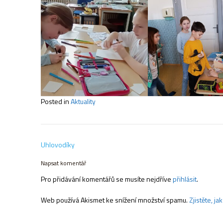
Posted in
Aktuality
Navigace
Uhlovodíky
pro
příspěvek
Napsat komentář
Pro přidávání komentářů se musíte nejdříve
přihlásit
.
Web používá Akismet ke snížení množství spamu.
Zjistěte, j