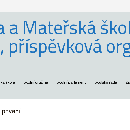
a a Mateřská škol
, příspěvková or
ká škola
Školní družina
Školní parlament
Školská rada
Zp
upování