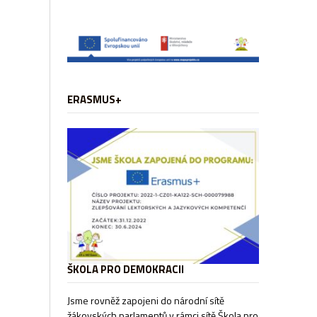
ERASMUS+
ŠKOLA PRO DEMOKRACII
Jsme rovněž zapojeni do národní sítě
žákovských parlamentů v rámci sítě
Škola pro