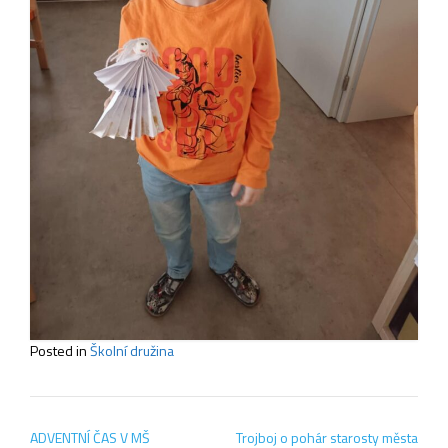
Posted in
Školní družina
Navigace
ADVENTNÍ ČAS V MŠ
Trojboj o pohár starosty města