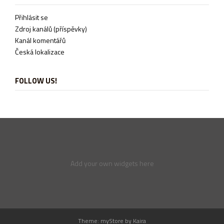
Přihlásit se
Zdroj kanálů (příspěvky)
Kanál komentářů
Česká lokalizace
FOLLOW US!
Add your own widgets here
Theme: myStore by
Kaira