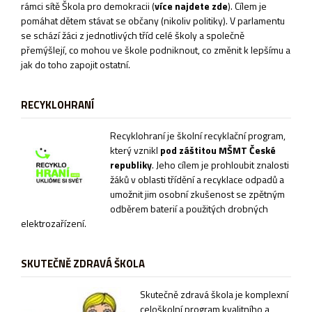
rámci sítě
Škola pro demokracii
(
více najdete zde
). Cílem je
pomáhat dětem stávat se občany (nikoliv politiky). V parlamentu
se schází žáci z jednotlivých tříd celé školy a společně
přemýšlejí, co mohou ve škole podniknout, co změnit k lepšímu a
jak do toho zapojit ostatní.
RECYKLOHRANÍ
Recyklohraní je školní recyklační program,
který vznikl
pod záštitou MŠMT České
republiky
. Jeho cílem je prohloubit znalosti
žáků v oblasti třídění a recyklace odpadů a
umožnit jim osobní zkušenost se zpětným
odběrem baterií a použitých drobných
elektrozařízení.
SKUTEČNĚ ZDRAVÁ ŠKOLA
Sk
utečně zdravá škola je komplexní
celoškolní program kvalitního a