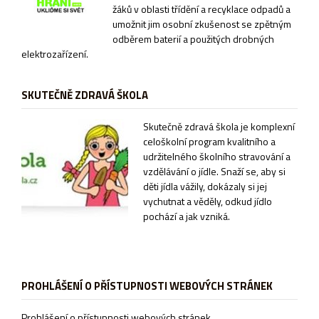
žáků v oblasti třídění a recyklace odpadů a
umožnit jim osobní zkušenost se zpětným
odběrem baterií a použitých drobných
elektrozařízení.
SKUTEČNĚ ZDRAVÁ ŠKOLA
Sk
utečně zdravá škola je komplexní
celoškolní program kvalitního a
udržitelného školního stravování a
vzdělávání o jídle. Snaží se, aby si
děti jídla vážily, dokázaly si jej
vychutnat a věděly, odkud jídlo
pochází a jak vzniká.
PROHLÁŠENÍ O PŘÍSTUPNOSTI WEBOVÝCH STRÁNEK
Prohlášení o přístupnosti webových stránek