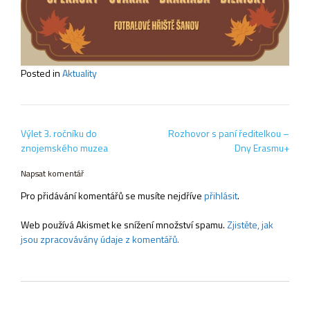
Posted in
Aktuality
Navigace
Výlet 3. ročníku do
Rozhovor s paní ředitelkou –
pro
znojemského muzea
Dny Erasmu+
příspěvek
Napsat komentář
Pro přidávání komentářů se musíte nejdříve
přihlásit
.
Web používá Akismet ke snížení množství spamu.
Zjistěte, jak
jsou zpracovávány údaje z komentářů.