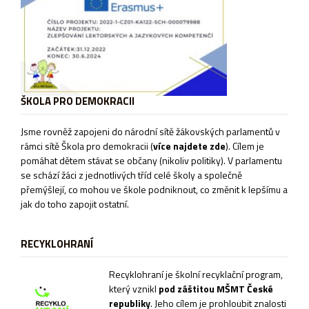
ŠKOLA PRO DEMOKRACII
Jsme rovněž zapojeni do národní sítě žákovských parlamentů v
rámci sítě
Škola pro demokracii
(
více najdete zde
). Cílem je
pomáhat dětem stávat se občany (nikoliv politiky). V parlamentu
se schází žáci z jednotlivých tříd celé školy a společně
přemýšlejí, co mohou ve škole podniknout, co změnit k lepšímu a
jak do toho zapojit ostatní.
RECYKLOHRANÍ
Recyklohraní je školní recyklační program,
který vznikl
pod záštitou MŠMT České
republiky
. Jeho cílem je prohloubit znalosti