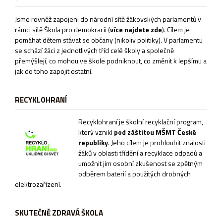
Jsme rovněž zapojeni do národní sítě žákovských parlamentů v
rámci sítě
Škola pro demokracii
(
více najdete zde
). Cílem je
pomáhat dětem stávat se občany (nikoliv politiky). V parlamentu
se schází žáci z jednotlivých tříd celé školy a společně
přemýšlejí, co mohou ve škole podniknout, co změnit k lepšímu a
jak do toho zapojit ostatní.
RECYKLOHRANÍ
Recyklohraní je školní recyklační program,
který vznikl
pod záštitou MŠMT České
republiky
. Jeho cílem je prohloubit znalosti
žáků v oblasti třídění a recyklace odpadů a
umožnit jim osobní zkušenost se zpětným
odběrem baterií a použitých drobných
elektrozařízení.
SKUTEČNĚ ZDRAVÁ ŠKOLA