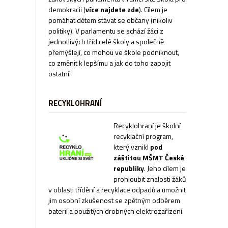
demokracii
(
více najdete zde
). Cílem je
pomáhat dětem stávat se občany (nikoliv
politiky). V parlamentu se schází žáci z
jednotlivých tříd celé školy a společně
přemýšlejí, co mohou ve škole podniknout,
co změnit k lepšímu a jak do toho zapojit
ostatní.
RECYKLOHRANÍ
Recyklohraní je školní
recyklační program,
který vznikl
pod
záštitou MŠMT České
republiky
. Jeho cílem je
prohloubit znalosti žáků
v oblasti třídění a recyklace odpadů a umožnit
jim osobní zkušenost se zpětným odběrem
baterií a použitých drobných elektrozařízení.