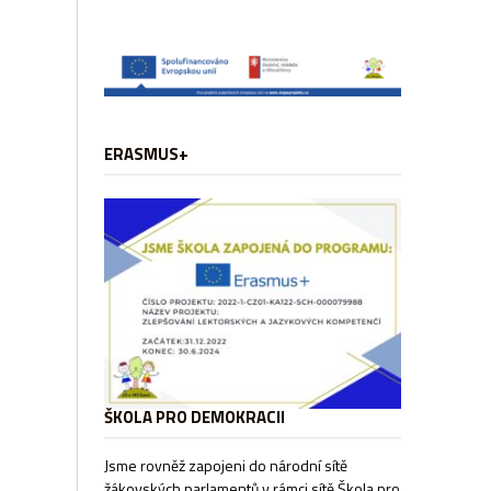
ERASMUS+
ŠKOLA PRO DEMOKRACII
Jsme rovněž zapojeni do národní sítě
žákovských parlamentů v rámci sítě
Škola pro