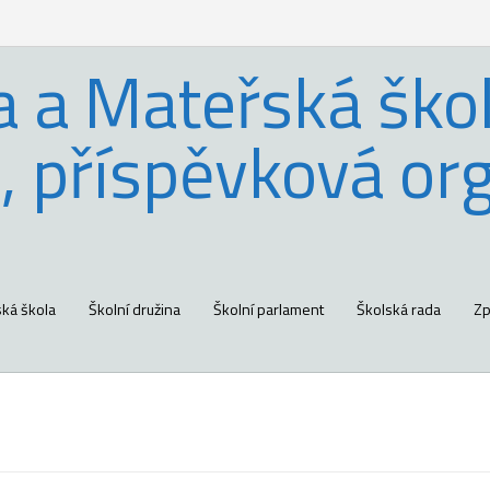
a a Mateřská škol
, příspěvková or
ká škola
Školní družina
Školní parlament
Školská rada
Zp