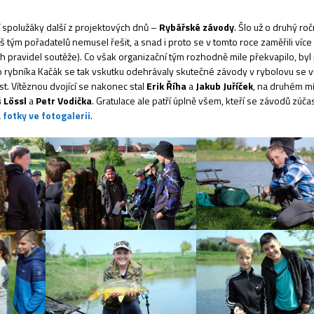
ší spolužáky další z projektových dnů –
Rybářské závody
. Šlo už o druhý roč
iš tým pořadatelů nemusel řešit, a snad i proto se v tomto roce zaměřili více
ravidel soutěže). Co však organizační tým rozhodně mile překvapilo, byl
o rybníka Kačák se tak vskutku odehrávaly skutečné závody v rybolovu se v
st. Vítěznou dvojící se nakonec stal
Erik Říha
a
Jakub Juříček
, na druhém m
 Lössl
a
Petr Vodička
. Gratulace ale patří úplně všem, kteří se závodů zúčas
a
fotky ve fotogalerii
.