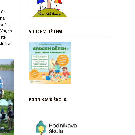
ník
 na
 počet
ším, co
SRDCEM DĚTEM
ístě
tnili a
PODNIKAVÁ ŠKOLA