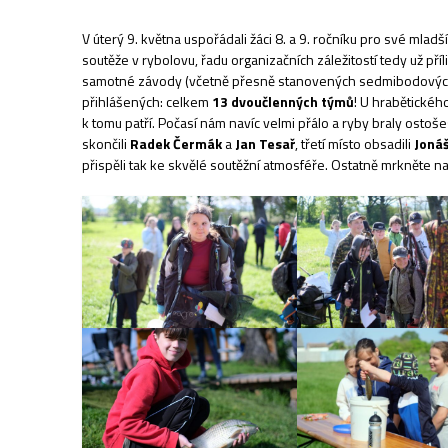
V úterý 9. května uspořádali žáci 8. a 9. ročníku pro své mlad
soutěže v rybolovu, řadu organizačních záležitostí tedy už příl
samotné závody (včetně přesně stanovených sedmibodových p
přihlášených: celkem
13 dvoučlenných týmů
! U hrabětickéh
k tomu patří. Počasí nám navíc velmi přálo a ryby braly ostoše
skončili
Radek Čermák
a
Jan Tesař
, třetí místo obsadili
Jonáš
přispěli tak ke skvělé soutěžní atmosféře. Ostatně mrkněte n