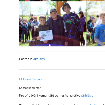
Posted in
Aktuality
Navigace
McDonald´s Cup
pro
příspěvek
Napsat komentář
Pro přidávání komentářů se musíte nejdříve
přihlásit
.