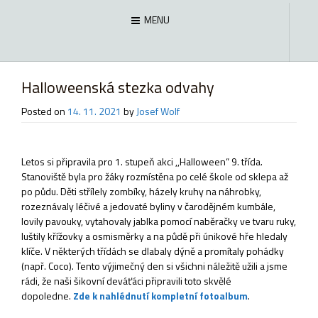
MENU
Halloweenská stezka odvahy
Posted on
14. 11. 2021
by
Josef Wolf
Letos si připravila pro 1. stupeň akci ,,Halloween“ 9. třída.
Stanoviště byla pro žáky rozmístěna po celé škole od sklepa až
po půdu. Děti střílely zombíky, házely kruhy na náhrobky,
rozeznávaly léčivé a jedovaté byliny v čarodějném kumbále,
lovily pavouky, vytahovaly jablka pomocí naběračky ve tvaru ruky,
luštily křížovky a osmisměrky a na půdě při únikové hře hledaly
klíče. V některých třídách se dlabaly dýně a promítaly pohádky
(např. Coco). Tento výjimečný den si všichni náležitě užili a jsme
rádi, že naši šikovní deváťáci připravili toto skvělé
dopoledne.
Zde k nahlédnutí kompletní fotoalbum
.