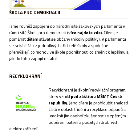
ŠKOLA PRO DEMOKRACII
Jsme rovněž zapojeni do národní sítě žákovských parlamentů v
rámci sítě
Škola pro demokracii
(
více najdete zde
). Cílem je
pomáhat dětem stávat se občany (nikoliv politiky). V parlamentu
se schází žáci z jednotlivých tříd celé školy a společně
přemýšlejí, co mohou ve škole podniknout, co změnit k lepšímu a
jak do toho zapojit ostatní.
RECYKLOHRANÍ
Recyklohraní je školní recyklační program,
který vznikl
pod záštitou MŠMT České
republiky
. Jeho cílem je prohloubit znalosti
žáků v oblasti třídění a recyklace odpadů a
umožnit jim osobní zkušenost se zpětným
odběrem baterií a použitých drobných
elektrozařízení.