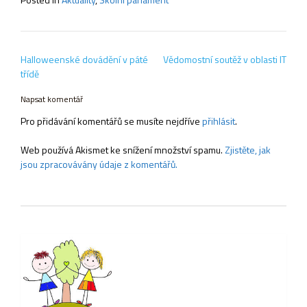
Navigace
Halloweenské dovádění v páté
Vědomostní soutěž v oblasti IT
pro
třídě
příspěvek
Napsat komentář
Pro přidávání komentářů se musíte nejdříve
přihlásit
.
Web používá Akismet ke snížení množství spamu.
Zjistěte, jak
jsou zpracovávány údaje z komentářů.