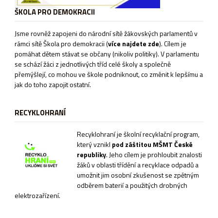
ŠKOLA PRO DEMOKRACII
Jsme rovněž zapojeni do národní sítě žákovských parlamentů v
rámci sítě
Škola pro demokracii
(
více najdete zde
). Cílem je
pomáhat dětem stávat se občany (nikoliv politiky). V parlamentu
se schází žáci z jednotlivých tříd celé školy a společně
přemýšlejí, co mohou ve škole podniknout, co změnit k lepšímu a
jak do toho zapojit ostatní.
RECYKLOHRANÍ
Recyklohraní je školní recyklační program,
který vznikl
pod záštitou MŠMT České
republiky
. Jeho cílem je prohloubit znalosti
žáků v oblasti třídění a recyklace odpadů a
umožnit jim osobní zkušenost se zpětným
odběrem baterií a použitých drobných
elektrozařízení.