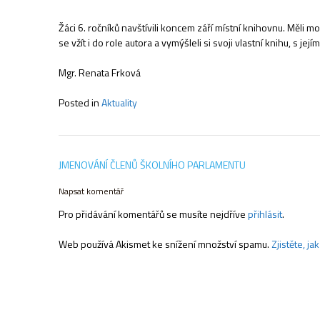
Žáci 6. ročníků navštívili koncem září místní knihovnu. Měli mo
se vžít i do role autora a vymýšleli si svoji vlastní knihu, s 
Mgr. Renata Frková
Posted in
Aktuality
Navigace
JMENOVÁNÍ ČLENŮ ŠKOLNÍHO PARLAMENTU
pro
příspěvek
Napsat komentář
Pro přidávání komentářů se musíte nejdříve
přihlásit
.
Web používá Akismet ke snížení množství spamu.
Zjistěte, j