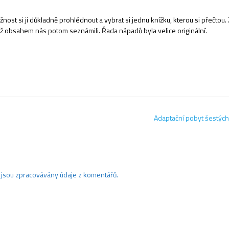
žnost si ji důkladně prohlédnout a vybrat si jednu knížku, kterou si přečtou. 
jejímž obsahem nás potom seznámili. Řada nápadů byla velice originální.
Adaptační pobyt šestých
ak jsou zpracovávány údaje z komentářů.