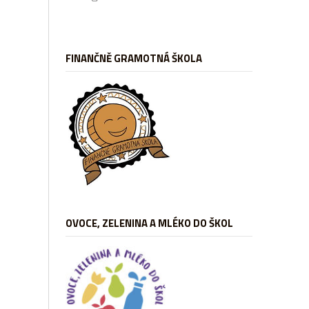
FINANČNĚ GRAMOTNÁ ŠKOLA
OVOCE, ZELENINA A MLÉKO DO ŠKOL