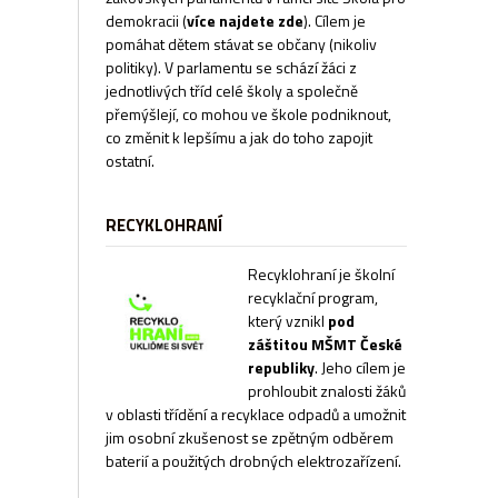
demokracii
(
více najdete zde
). Cílem je
pomáhat dětem stávat se občany (nikoliv
politiky). V parlamentu se schází žáci z
jednotlivých tříd celé školy a společně
přemýšlejí, co mohou ve škole podniknout,
co změnit k lepšímu a jak do toho zapojit
ostatní.
RECYKLOHRANÍ
Recyklohraní je školní
recyklační program,
který vznikl
pod
záštitou MŠMT České
republiky
. Jeho cílem je
prohloubit znalosti žáků
v oblasti třídění a recyklace odpadů a umožnit
jim osobní zkušenost se zpětným odběrem
baterií a použitých drobných elektrozařízení.