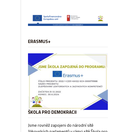
ERASMUS+
ŠKOLA PRO DEMOKRACII
Jsme rovněž zapojeni do národní sítě
žákovských parlamentů v rámci sítě
Škola pro