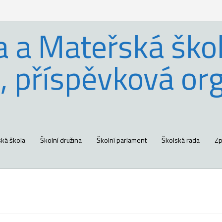
a a Mateřská škol
, příspěvková or
ká škola
Školní družina
Školní parlament
Školská rada
Zp