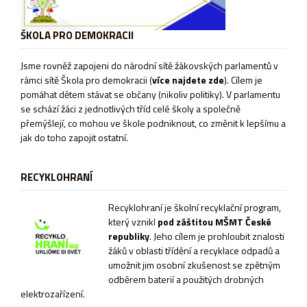
ŠKOLA PRO DEMOKRACII
Jsme rovněž zapojeni do národní sítě žákovských parlamentů v
rámci sítě
Škola pro demokracii
(
více najdete zde
). Cílem je
pomáhat dětem stávat se občany (nikoliv politiky). V parlamentu
se schází žáci z jednotlivých tříd celé školy a společně
přemýšlejí, co mohou ve škole podniknout, co změnit k lepšímu a
jak do toho zapojit ostatní.
RECYKLOHRANÍ
Recyklohraní je školní recyklační program,
který vznikl
pod záštitou MŠMT České
republiky
. Jeho cílem je prohloubit znalosti
žáků v oblasti třídění a recyklace odpadů a
umožnit jim osobní zkušenost se zpětným
odběrem baterií a použitých drobných
elektrozařízení.