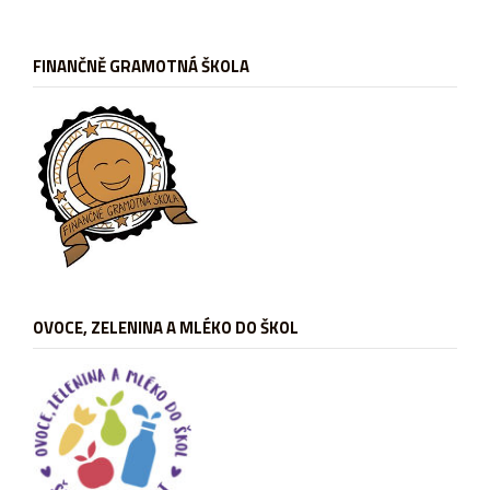
FINANČNĚ GRAMOTNÁ ŠKOLA
OVOCE, ZELENINA A MLÉKO DO ŠKOL