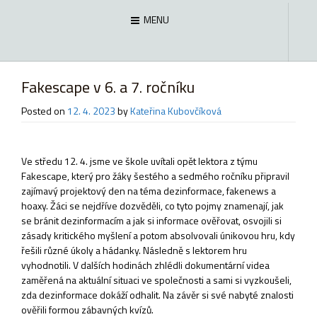
MENU
Fakescape v 6. a 7. ročníku
Posted on
12. 4. 2023
by
Kateřina Kubovčíková
Ve středu 12. 4. jsme ve škole uvítali opět lektora z týmu
Fakescape, který pro žáky šestého a sedmého ročníku připravil
zajímavý projektový den na téma dezinformace, fakenews a
hoaxy. Žáci se nejdříve dozvěděli, co tyto pojmy znamenají, jak
se bránit dezinformacím a jak si informace ověřovat, osvojili si
zásady kritického myšlení a potom absolvovali únikovou hru, kdy
řešili různé úkoly a hádanky. Následně s lektorem hru
vyhodnotili. V dalších hodinách zhlédli dokumentární videa
zaměřená na aktuální situaci ve společnosti a sami si vyzkoušeli,
zda dezinformace dokáží odhalit. Na závěr si své nabyté znalosti
ověřili formou zábavných kvízů.