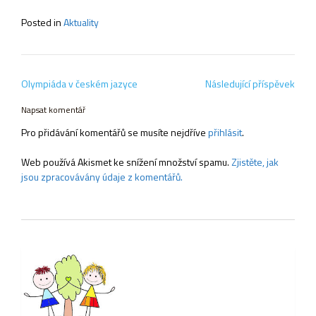
Posted in
Aktuality
Navigace
Olympiáda v českém jazyce
Následující příspěvek
pro
příspěvek
Napsat komentář
Pro přidávání komentářů se musíte nejdříve
přihlásit
.
Web používá Akismet ke snížení množství spamu.
Zjistěte, jak
jsou zpracovávány údaje z komentářů.