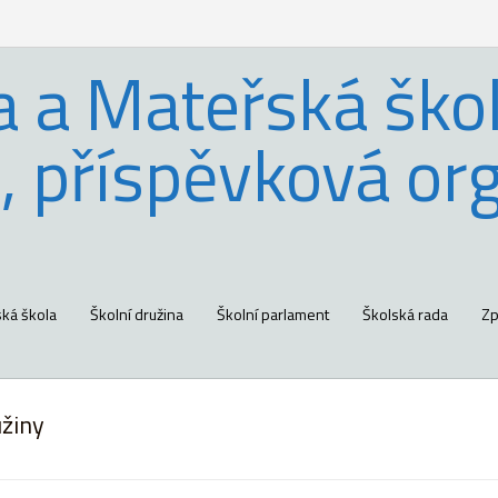
a a Mateřská škol
, příspěvková or
ká škola
Školní družina
Školní parlament
Školská rada
Zp
užiny