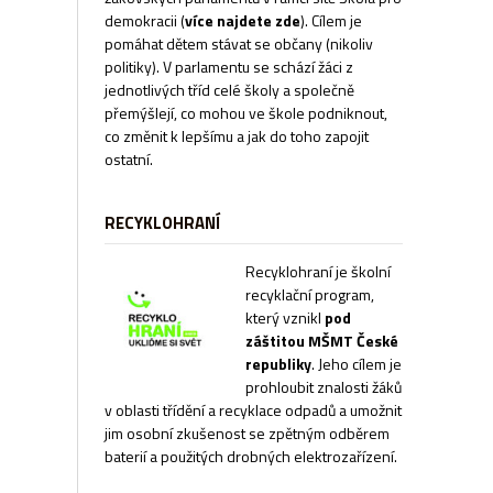
demokracii
(
více najdete zde
). Cílem je
pomáhat dětem stávat se občany (nikoliv
politiky). V parlamentu se schází žáci z
jednotlivých tříd celé školy a společně
přemýšlejí, co mohou ve škole podniknout,
co změnit k lepšímu a jak do toho zapojit
ostatní.
RECYKLOHRANÍ
Recyklohraní je školní
recyklační program,
který vznikl
pod
záštitou MŠMT České
republiky
. Jeho cílem je
prohloubit znalosti žáků
v oblasti třídění a recyklace odpadů a umožnit
jim osobní zkušenost se zpětným odběrem
baterií a použitých drobných elektrozařízení.