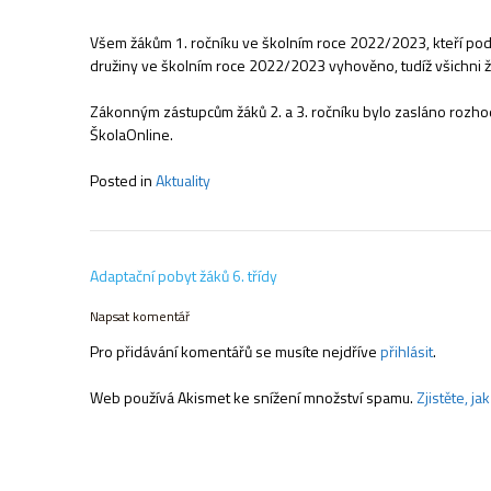
Všem žákům 1. ročníku ve školním roce 2022/2023, kteří podali 
družiny ve školním roce 2022/2023 vyhověno, tudíž všichni žác
Zákonným zástupcům žáků 2. a 3. ročníku bylo zasláno rozhod
ŠkolaOnline.
Posted in
Aktuality
Navigace
Adaptační pobyt žáků 6. třídy
pro
příspěvek
Napsat komentář
Pro přidávání komentářů se musíte nejdříve
přihlásit
.
Web používá Akismet ke snížení množství spamu.
Zjistěte, j