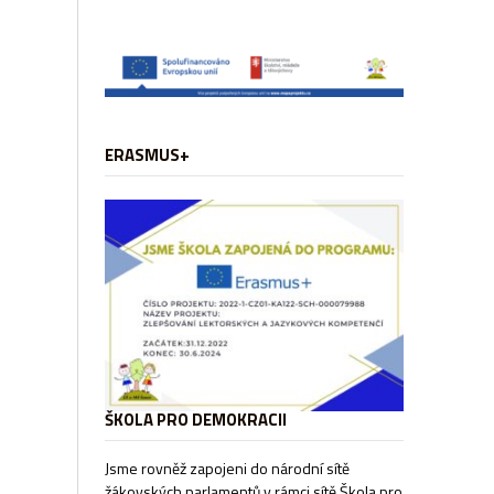
ERASMUS+
ŠKOLA PRO DEMOKRACII
Jsme rovněž zapojeni do národní sítě
žákovských parlamentů v rámci sítě
Škola pro