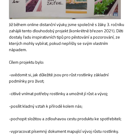
Již během online distanční výuky jsme společně s žáky 3. ročníku
zahájili tento dlouhodobý projekt (konkrétně březen 2021). Děti
dostaly řadu inspirativních tipů pro pěstování a pozorování, ze
kterých mohly vybírat, pokud nepřišly se svým vlastním
nápadem.
Cílem projektu bylo:
-uvědomit si, jak důležité jsou pro růst rostlinky základní
podmínky pro život;
-citlivě vnímat potřeby rostlinky a umožnit jí růst a vývoj;
-posílit kladný vztah k přírodě kolem nás;
-pochopit složitou a zdlouhavou cestu produktu ke spotřebiteli;
-vypracovat písemný dokument mapující vývoj růstu rostlinky.