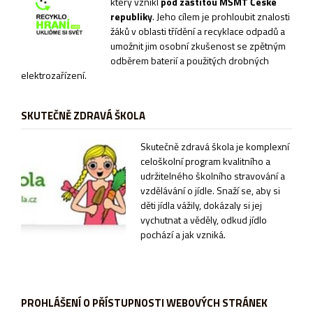
který vznikl
pod záštitou MŠMT České
republiky
. Jeho cílem je prohloubit znalosti
žáků v oblasti třídění a recyklace odpadů a
umožnit jim osobní zkušenost se zpětným
odběrem baterií a použitých drobných
elektrozařízení.
SKUTEČNĚ ZDRAVÁ ŠKOLA
Sk
utečně zdravá škola je komplexní
celoškolní program kvalitního a
udržitelného školního stravování a
vzdělávání o jídle. Snaží se, aby si
děti jídla vážily, dokázaly si jej
vychutnat a věděly, odkud jídlo
pochází a jak vzniká.
PROHLÁŠENÍ O PŘÍSTUPNOSTI WEBOVÝCH STRÁNEK