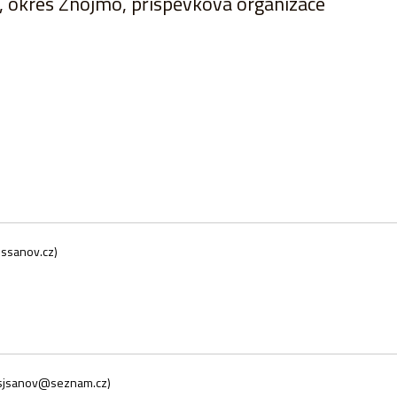
v, okres Znojmo, příspěvková organizace
ssanov.cz)
sjsanov@seznam.cz)