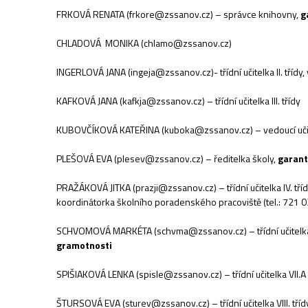
FRKOVÁ RENATA (frkore@zssanov.cz) – správce knihovny,
g
CHLADOVÁ MONIKA (chlamo@zssanov.cz)
INGERLOVÁ JANA (ingeja@zssanov.cz)- třídní učitelka II. třídy
KAFKOVÁ JANA (kafkja@zssanov.cz) – třídní učitelka III. třídy
KUBOVČÍKOVÁ KATEŘINA (kuboka@zssanov.cz) – vedoucí učitel
PLEŠOVÁ EVA (plesev@zssanov.cz) – ředitelka školy,
garant
PRAŽÁKOVÁ JITKA (prazji@zssanov.cz) – třídní učitelka IV. tří
koordinátorka školního poradenského pracoviště (tel.: 721 
SCHVOMOVÁ MARKÉTA (schvma@zssanov.cz) – třídní učitelka V
gramotnosti
SPIŠIAKOVÁ LENKA (spisle@zssanov.cz) – třídní učitelka VII.A 
ŠTURSOVÁ EVA (sturev@zssanov.cz) – třídní učitelka VIII. tříd