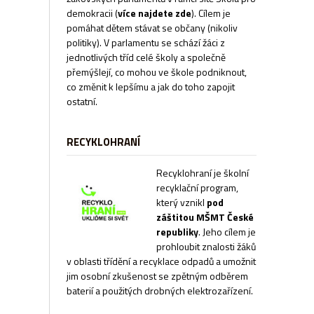
demokracii
(
více najdete zde
). Cílem je
pomáhat dětem stávat se občany (nikoliv
politiky). V parlamentu se schází žáci z
jednotlivých tříd celé školy a společně
přemýšlejí, co mohou ve škole podniknout,
co změnit k lepšímu a jak do toho zapojit
ostatní.
RECYKLOHRANÍ
Recyklohraní je školní
recyklační program,
který vznikl
pod
záštitou MŠMT České
republiky
. Jeho cílem je
prohloubit znalosti žáků
v oblasti třídění a recyklace odpadů a umožnit
jim osobní zkušenost se zpětným odběrem
baterií a použitých drobných elektrozařízení.