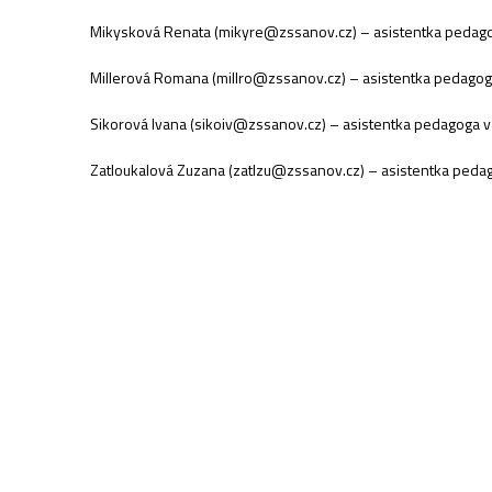
Mikysková Renata (mikyre@zssanov.cz) – asistentka pedagoga
Millerová Romana (millro@zssanov.cz) – asistentka pedagoga v
Sikorová Ivana (sikoiv@zssanov.cz) – asistentka pedagoga v V
Zatloukalová Zuzana (zatlzu@zssanov.cz) – asistentka pedago