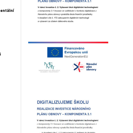
mentální
i