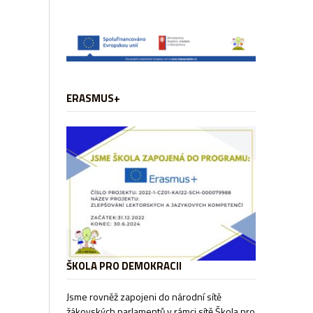
ERASMUS+
ŠKOLA PRO DEMOKRACII
Jsme rovněž zapojeni do národní sítě
žákovských parlamentů v rámci sítě
Škola pro