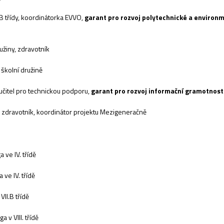
B třídy, koordinátorka EVVO,
garant pro rozvoj polytechnické a environ
žiny, zdravotník
kolní družině
čitel pro technickou podporu,
garant pro rozvoj informační gramotnost
y, zdravotník, koordinátor projektu Mezigeneračně
ve IV. třídě
ve IV. třídě
II.B třídě
v VIII. třídě