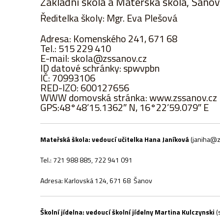
Základní škola a Mateřská škola, Šano
Ředitelka školy: Mgr. Eva Plešová
Adresa: Komenského 241, 671 68
Tel.: 515 229 410
E-mail: skola@zssanov.cz
ID datové schránky: spwvpbn
IČ: 70993106
RED-IZO: 600127656
WWW domovská stránka: www.zssanov.cz
GPS:48°48’15.1362″ N, 16°22’59.079″ E
Mateřská škola: vedoucí učitelka Hana Janíková
(janiha@z
Tel.: 721 988 885, 722 941 091
Adresa: Karlovská 124, 671 68 Šanov
Školní jídelna: vedoucí školní jídelny Martina Kulczynski
(