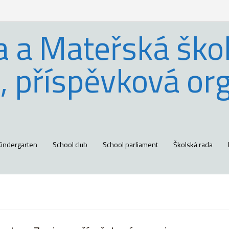
a a Mateřská škol
, příspěvková or
Kindergarten
School club
School parliament
Školská rada