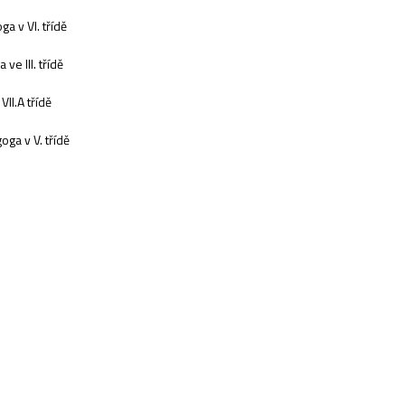
 v VI. třídě
e III. třídě
II.A třídě
ga v V. třídě