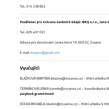
Tel.: 515 238 852
Pověřenec pro ochranu osobních údajů:
IBEQ s.r.o., Jana
Tel.: 605 407 031
Adresa pro doručování: Leska Horní 19, 669 02, Znojmo
E-mail:
ibeqsro@gmail.com
Vyučující:
BLAŽKOVÁ MARTINA (blazma@zssanov.cz) – třídní učitelka IX.
ČERMÁKOVÁ LENKA (cermle@zssanov.cz) – koordinátorka ško
jazykové gramotnosti
DÚCKÁ MICHAELA (duckmi@zssanov.cz) – třídní učitelka V. tří