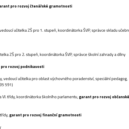
arant pro rozvoj čtenářské gramotnosti
, vedoucí učitelka ZŠ pro 1. stupeň, koordinátorka ŠVP, správce skladu učebn
ka ZŠ pro 2. stupeň, koordinátorka ŠVP, správce školní zahrady a dílny
 pro rozvoj podnikavosti
dy, vedoucí učitelka pro oblast výchovného poradenství, speciální pedagog,
035 591)
I. třídy, koordinátorka školního parlamentu,
garant pro rozvoj občansk
třídy,
garant pro rozvoj finanční gramotnosti
y