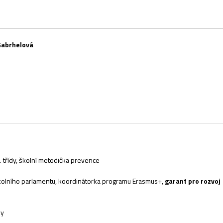
 Gabrhelová
 třídy, školní metodička prevence
lního parlamentu, koordinátorka programu Erasmus+,
garant pro rozvoj
dy