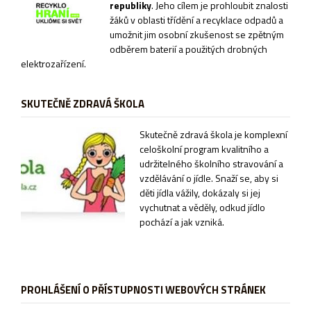
republiky
. Jeho cílem je prohloubit znalosti
žáků v oblasti třídění a recyklace odpadů a
umožnit jim osobní zkušenost se zpětným
odběrem baterií a použitých drobných
elektrozařízení.
SKUTEČNĚ ZDRAVÁ ŠKOLA
Sk
utečně zdravá škola je komplexní
celoškolní program kvalitního a
udržitelného školního stravování a
vzdělávání o jídle. Snaží se, aby si
děti jídla vážily, dokázaly si jej
vychutnat a věděly, odkud jídlo
pochází a jak vzniká.
PROHLÁŠENÍ O PŘÍSTUPNOSTI WEBOVÝCH STRÁNEK