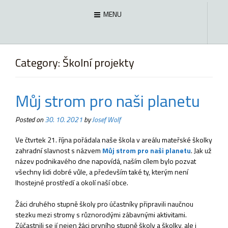
MENU
Category:
Školní projekty
Můj strom pro naši planetu
Posted on
30. 10. 2021
by
Josef Wolf
Ve čtvrtek 21. října pořádala naše škola v areálu mateřské školky
zahradní slavnost s názvem
Můj strom pro naši planetu
. Jak už
název podnikavého dne napovídá, naším cílem bylo pozvat
všechny lidi dobré vůle, a především také ty, kterým není
lhostejné prostředí a okolí naší obce.
Žáci druhého stupně školy pro účastníky připravili naučnou
stezku mezi stromy s různorodými zábavnými aktivitami.
Zúčastnili se jí nejen žáci prvního stupně školy a školky, ale i