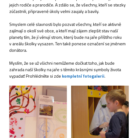
jejich rodiče a prarodiče. A zdálo se, že všechny, kteří se stezky
zúčastnili, připravené úkoly velmi zaujaly a bavily.
Smyslem celé slavnosti bylo pozvat všechny, kteří se aktivně
zajímají o okolí své obce, a kteří mají zájem zlepšit stav naší
planety tím, že jí věnují strom, který bude na jaře příštího roku
v areálu školky vysazen. Ten také ponese označení se jménem
donátora.
Myslím, že se už všichni nemůžeme dočkat toho, jak bude
zahrada naší školky na jaře s těmito krásnými symboly života
vypadat! Prohlédněte si zde
kompletní fotogalerii
.