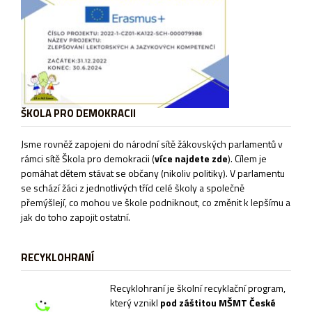
ŠKOLA PRO DEMOKRACII
Jsme rovněž zapojeni do národní sítě žákovských parlamentů v
rámci sítě
Škola pro demokracii
(
více najdete zde
). Cílem je
pomáhat dětem stávat se občany (nikoliv politiky). V parlamentu
se schází žáci z jednotlivých tříd celé školy a společně
přemýšlejí, co mohou ve škole podniknout, co změnit k lepšímu a
jak do toho zapojit ostatní.
RECYKLOHRANÍ
Recyklohraní je školní recyklační program,
který vznikl
pod záštitou MŠMT České