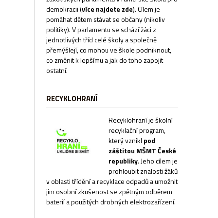
demokracii
(
více najdete zde
). Cílem je
pomáhat dětem stávat se občany (nikoliv
politiky). V parlamentu se schází žáci z
jednotlivých tříd celé školy a společně
přemýšlejí, co mohou ve škole podniknout,
co změnit k lepšímu a jak do toho zapojit
ostatní.
RECYKLOHRANÍ
Recyklohraní je školní
recyklační program,
který vznikl
pod
záštitou MŠMT České
republiky
. Jeho cílem je
prohloubit znalosti žáků
v oblasti třídění a recyklace odpadů a umožnit
jim osobní zkušenost se zpětným odběrem
baterií a použitých drobných elektrozařízení.