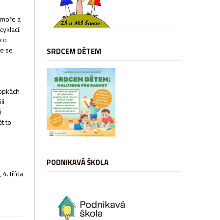
é moře a
cyklací.
 co
me se
SRDCEM DĚTEM
sopkách
li
i
t to
PODNIKAVÁ ŠKOLA
 4. třída