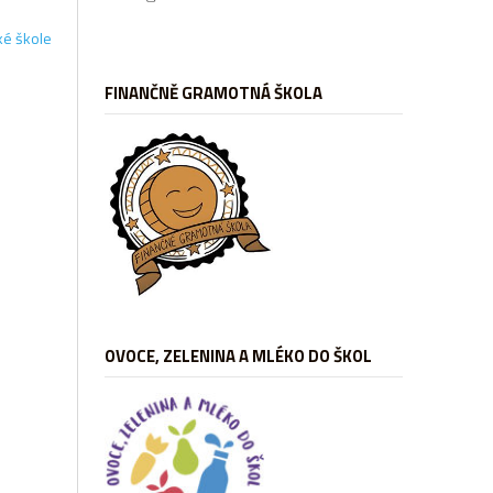
ké škole
FINANČNĚ GRAMOTNÁ ŠKOLA
OVOCE, ZELENINA A MLÉKO DO ŠKOL