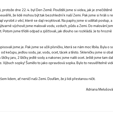
i, protože dne 22. 4. byl Den Země. Pouštěli jsme si videa, jak je znečištěn
věřili, že lidé mohou být tak bezohlední k naší Zemi. Pak jsme si hráli s re
í vyrobit z věcí, které se dají recyklovat. Na papíry jsme si udělali postup, a
ýtvarné výchově jsme malovali vodu, vzduch, půdu a Zemi. Do malování js
ot. Potom jsme třídili odpad a zjišťovali, jak dlouho se rozkládá. Je to hrozně
isovali jsme je. Pak jsme se učili písničku, která se nám moc líbila. Byla o 
d kečupu, jedlou sodu, jar, vodu, ocet, tácek a těsto. Skleničku jsme si obali
lžičky jaru, 2 lžičky jedlé sody a nakonec jsme nalili ocet. Ještě jsme tam dal
kce. Výbuch sopky! Šumělo to jako opravdová sopka. Bylo to neuvěřitelné vidě
em lidem, ať neničí naši Zemi. Doufám, že ji lidi přestanou ničit.
Adriana Melušová,