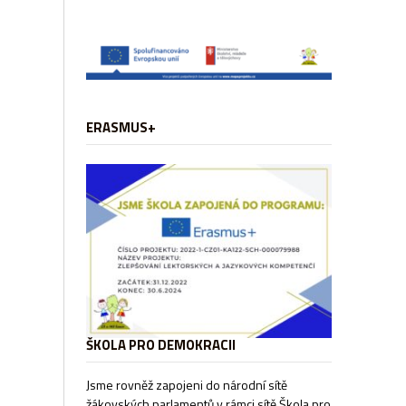
ERASMUS+
ŠKOLA PRO DEMOKRACII
Jsme rovněž zapojeni do národní sítě
žákovských parlamentů v rámci sítě
Škola pro