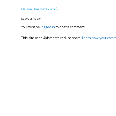
Post
Oslava Dne matek v MŠ
navigation
Leave a Reply
You must be
logged in
to post a comment.
This site uses Akismet to reduce spam.
Learn how your comme