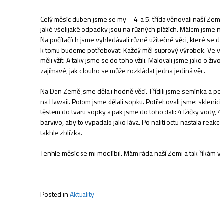
Celý měsíc duben jsme se my – 4. a 5. třída věnovali naší Zem
jaké všelijaké odpadky jsou na různých plážích. Málem jsme neu
Na počítačích jsme vyhledávali různé užitečné věci, které se daj
k tomu budeme potřebovat. Každý měl suprový výrobek. Ve v
měli vžít. A taky jsme se do toho vžili. Malovali jsme jako o živ
zajímavé, jak dlouho se může rozkládat jedna jediná věc.
Na Den Země jsme dělali hodně věcí. Třídili jsme semínka a pop
na Hawaii. Potom jsme dělali sopku. Potřebovali jsme: sklenici o
těstem do tvaru sopky a pak jsme do toho dali: 4 lžičky vody, 4 
barvivo, aby to vypadalo jako láva. Po nalití octu nastala rea
takhle zblízka.
Tenhle měsíc se mi moc líbil. Mám ráda naší Zemi a tak říkám vš
Posted in
Aktuality