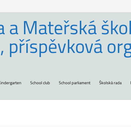
a a Mateřská škol
, příspěvková or
Kindergarten
School club
School parliament
Školská rada