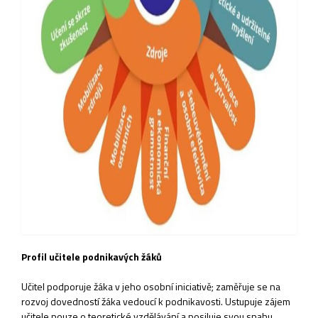
Profil učitele podnikavých žáků
Učitel podporuje žáka v jeho osobní iniciativě; zaměřuje se na
rozvoj dovedností žáka vedoucí k podnikavosti. Ustupuje zájem
učitele pouze o teoretické vzdělávání a posiluje svou snahu