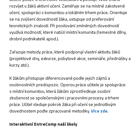
rozvíjet u žáků aktivní učení. Zaměřuje se na místně zakotvené
učení, spolupráci s komunitou a lokálním trhem práce. Orientuje
se na zvýšení dovedností žáka, ustupuje od preferování
teoretických znalostí. Při posilování zmíněných dovedností
využívá možností, které nabízí místní komunita (řemeslné dílny,
drobní podnikatelé apod.).
Zařazuje metody práce, které podporují vlastní aktivitu žáků
(projektové dny, exkurze, pobytové akce, semináře, přednášky a
kurzy atd.).
K žákům přistupuje diferencovaně podle jejich zájmů a
osobnostních predispozic. Oporou práce učitele je spolupráce
s místní komunitou, která žákům zprostředkuje osobní
zkušenost se společenskými i pracovními procesy a trhem
práce. Učitel sleduje pokrok žáka při učení se jednotlivým
dovednostem podle zpracované metodiky.
Více zde
.
Interaktivní EntreComp naší školy