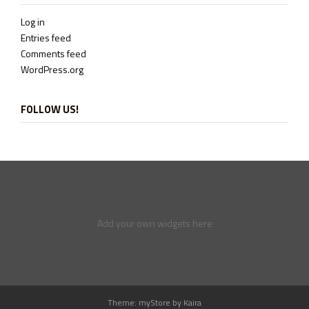
Log in
Entries feed
Comments feed
WordPress.org
FOLLOW US!
Add your own widgets here
Theme: myStore by
Kaira