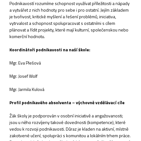
Podnikavostí rozumíme schopnost využívat příležitosti a nápady
a vytvářet z nich hodnoty pro sebe i pro ostatní. Jejím základem
je tvořivost, kritické myšlení a řešení problémů, iniciativa,
vytrvalost a schopnost spolupracovat s ostatními s cílem
plánovat a řídit projekty, které mají kulturní, společenskou nebo
komerční hodnotu.
Koordinátoři podnikavosti na naší škole:
Mgr. Eva Plešová
Mgr. Josef Wolf
Mgr. Jarmila Kulová
Profil podnikavého absolventa – výchovně vzdělávací cíle
Žák školy je podporován v osobní iniciativě a angažovanosti;
jsou u něho rozvíjeny takové dovednosti (kompetence), které
vedou k rozvoji podnikavosti. Důraz je kladen na aktivní, místně
zakotvené učení, spolupráci s komunitou a lokálním trhem práce.