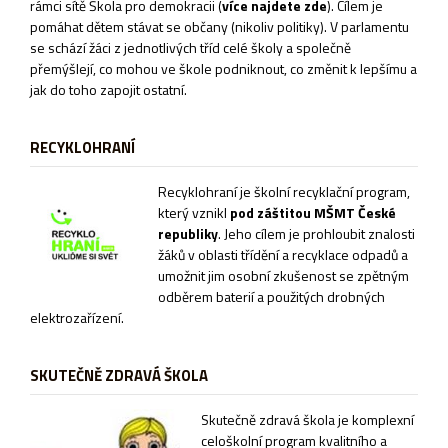
rámci sítě
Škola pro demokracii
(
více najdete zde
). Cílem je
pomáhat dětem stávat se občany (nikoliv politiky). V parlamentu
se schází žáci z jednotlivých tříd celé školy a společně
přemýšlejí, co mohou ve škole podniknout, co změnit k lepšímu a
jak do toho zapojit ostatní.
RECYKLOHRANÍ
Recyklohraní je školní recyklační program,
který vznikl
pod záštitou MŠMT České
republiky
. Jeho cílem je prohloubit znalosti
žáků v oblasti třídění a recyklace odpadů a
umožnit jim osobní zkušenost se zpětným
odběrem baterií a použitých drobných
elektrozařízení.
SKUTEČNĚ ZDRAVÁ ŠKOLA
Sk
utečně zdravá škola je komplexní
celoškolní program kvalitního a