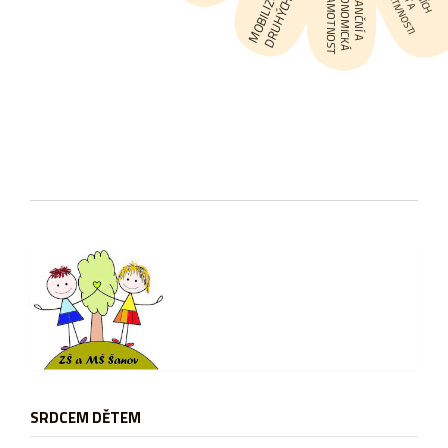
MOBILIZACE
EFEKTIVNOSTI
GRAMOTNOST
EKONOMICKÁ
FINANČNÍ A
 DRUHÝCH
SRDCEM DĚTEM