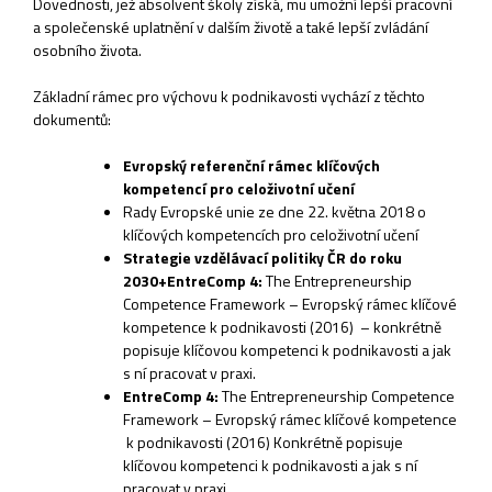
Dovednosti, jež absolvent školy získá, mu umožní lepší pracovní
a společenské uplatnění v dalším životě a také lepší zvládání
osobního života.
Základní rámec pro výchovu k podnikavosti vychází z těchto
dokumentů:
Evropský referenční rámec klíčových
kompetencí pro celoživotní učení
Rady Evropské unie ze dne 22. května 2018 o
klíčových kompetencích pro celoživotní učení
Strategie vzdělávací politiky ČR do roku
2030+
EntreComp 4:
The Entrepreneurship
Competence Framework – Evropský rámec klíčové
kompetence
k podnikavosti (2016) – konkrétně
popisuje klíčovou kompetenci k podnikavosti a jak
s ní pracovat v praxi.
EntreComp 4:
The Entrepreneurship Competence
Framework – Evropský rámec klíčové kompetence
k podnikavosti (2016) Konkrétně popisuje
klíčovou kompetenci k podnikavosti a jak s ní
pracovat v praxi.